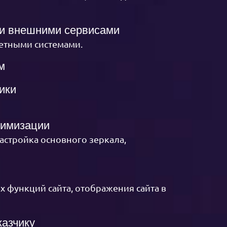
ми внешними сервисами
четными системами.
м
ики
тимизации
астройка основного зеркала,
х функций сайта, отображения сайта в
казчику